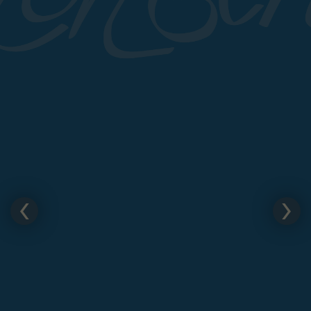
SAVE THE DATE MIT UMSCHLAG
SAVE THE DATE
HOCHZEITSEINLADUNG
ADRESSEN AUF KUVERTS
TISCHKARTEN / NAMENSSCHILDER
MENUE- UND SPEISEKARTEN
SITZPLAN
GÄSTEBUCH
BESCHRIFTUNG DER GASTGESCHENKE
DANKSAGUNGEN