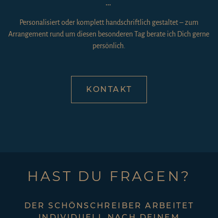
WUNSCH. EIN KONKRETES,
UNVERBINDLICHES ANGEBOT
ERSTELLE ICH DIR GERN AUF
PERSÖNLICHE ANFRAGE.
GENERELLE ANTWORTEN ZU
BESTELLUNGEN, ABLAUF,
BENÖTIGTEN ANGABEN UND ALLEN
SONST WICHTIGEN FRAGEN
FINDEST DU
IM FAQ
SCHREIBE MIR
, FALLS DU NOCH
OFFENE FRAGEN HAST. ICH FREUE
MICH AUF DEINE NACHRICHTEN.
ZUM SHOP