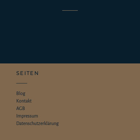
SOCIAL MEDIA
Der Schönschreiber postet regelmäßig Neuigkeiten und
spannende Arbeiten auf den Accounts bei Instagram
und Facebook.
Instagram
Facebook
KONTAKT