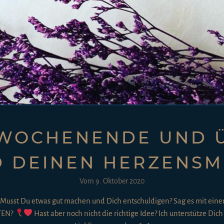
 WOCHENENDE UND 
D DEINEN HERZENS
Vom
9. Oktober 2020
Musst Du etwas gut machen und Dich entschuldigen? Sag es mit e
ATEN?
Hast aber noch nicht die richtige Idee? Ich unterstütze Dic